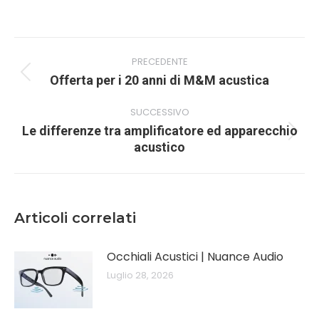
su
su
Facebook
Pinterest
Naviga
PRECEDENTE
tra
Post
Offerta per i 20 anni di M&M acustica
i
precedente:
post
SUCCESSIVO
Le differenze tra amplificatore ed apparecchio
Prossimo
acustico
post:
Articoli correlati
Occhiali Acustici | Nuance Audio
Luglio 28, 2026