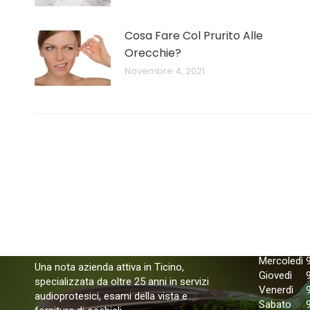
Cosa Fare Col Prurito Alle
Orecchie?
Novembre 4, 2021
Orari di 
Lunedì
Martedì
Mercoledì
Una nota azienda attiva in Ticino,
Giovedì
specializzata da oltre 25 anni in servizi
Venerdì
audioprotesici, esami della vista e
Sabato