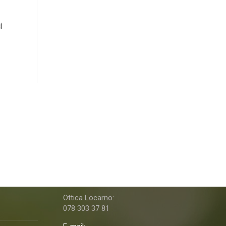
i
M&MAcustica Ottica & Acustica
Telefono:
091 760 06 46
Ottica Locarno:
078 303 37 81