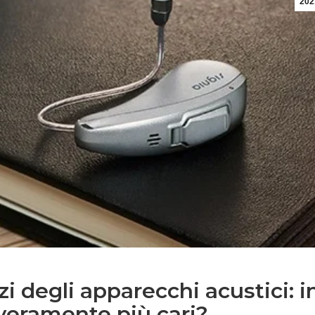
202
i degli apparecchi acustici: i
veramente più cari?