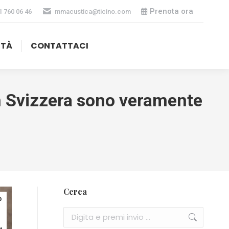
Prenota ora
1 760 06 46
mmacustica@ticino.com
ITÀ
CONTATTACI
in Svizzera sono veramente
Cerca
b
Cerca: