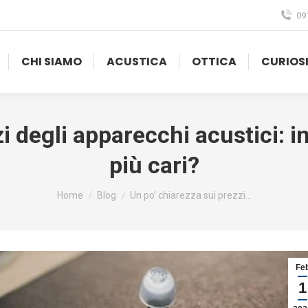
09
CHI SIAMO
ACUSTICA
OTTICA
CURIOS
zi degli apparecchi acustici: 
più cari?
Tu sei qui:
Home
Blog
Un po’ chiarezza sui prezzi…
Fe
1