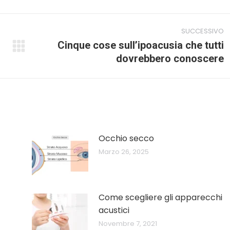
Facebook
Pinterest
SUCCESSIVO
Cinque cose sull’ipoacusia che tutti
Prossimo
dovrebbero conoscere
post:
Occhio secco
Marzo 26, 2025
Come scegliere gli apparecchi
acustici
Novembre 7, 2021