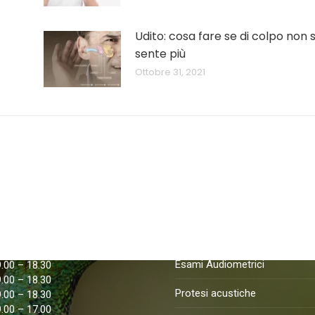
Udito: cosa fare se di colpo non s
sente più
Ottobre 31, 2021
apertura
Nostri Servizi
9.00 – 18.30
Esame della vista
9.00 – 18.30
Esami Audiometrici
9.00 – 18.30
9.00 – 18.30
Protesi acustiche
9.00 – 18.30
9.00 – 17.00