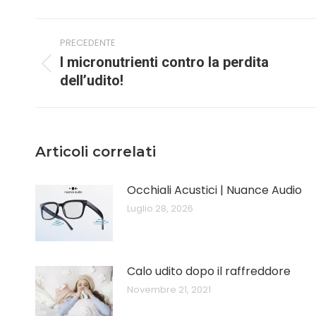
Naviga
PRECEDENTE
tra
I micronutrienti contro la perdita
i
Post
dell’udito!
precedente:
post
Articoli correlati
Occhiali Acustici | Nuance Audio
Luglio 28, 2026
Calo udito dopo il raffreddore
Novembre 21, 2021