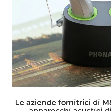
Le aziende fornitrici di M
apparecchi acustici di