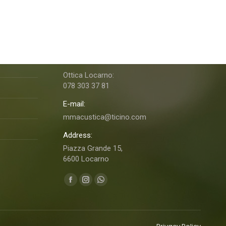
M&MAcustica Ottica & Acustica
Telefono:
091 760 06 46
Ottica Locarno:
078 303 37 81
E-mail:
mmacustica@ticino.com
Address:
Piazza Grande 15,
6600 Locarno
Ci puoi trovare su:
Facebook
Instagram
Whatsapp
page
page
page
opens
opens
opens
in
in
in