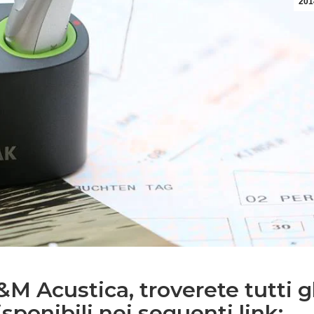
201
&M Acustica, troverete tutti gl
sponibili nei seguenti link: