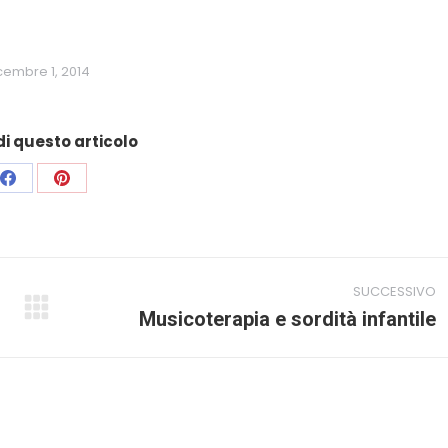
cembre 1, 2014
i questo articolo
Condividi
Condividi
su
su
Facebook
Pinterest
SUCCESSIVO
Prossimo
Musicoterapia e sordità infantile
post: