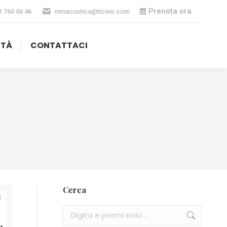
Prenota ora
1 760 06 46
mmacustica@ticino.com
ITÀ
CONTATTACI
Cerca
c
Cerca: