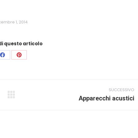
cembre 1, 2014
i questo articolo
Condividi
Condividi
su
su
Facebook
Pinterest
SUCCESSIVO
Prossimo
Apparecchi acustici
post: