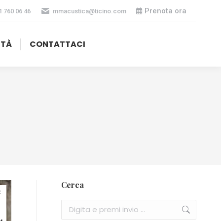
Prenota ora
1 760 06 46
mmacustica@ticino.com
ITÀ
CONTATTACI
Cerca
c
Cerca: