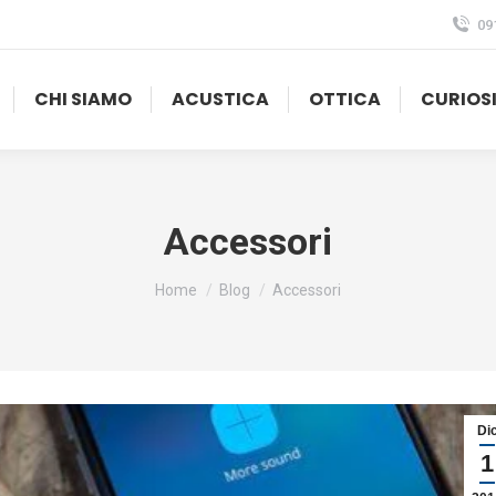
09
CHI SIAMO
ACUSTICA
OTTICA
CURIOS
Accessori
Tu sei qui:
Home
Blog
Accessori
Di
1