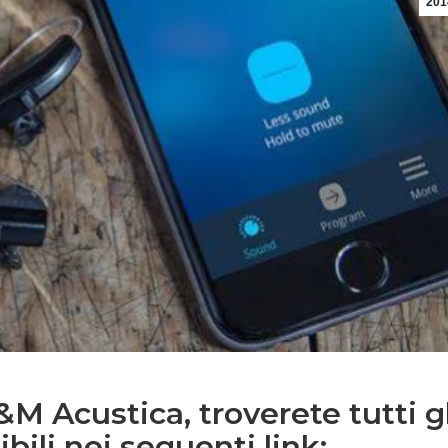
201
&M Acustica, troverete tutti gl
bili nei seguenti link: