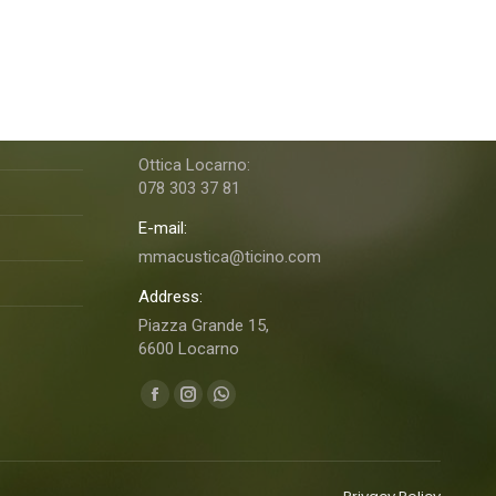
M&MAcustica Ottica & Acustica
Telefono:
091 760 06 46
Ottica Locarno:
078 303 37 81
E-mail:
mmacustica@ticino.com
Address:
Piazza Grande 15,
6600 Locarno
Ci puoi trovare su:
Facebook
Instagram
Whatsapp
page
page
page
opens
opens
opens
in
in
in