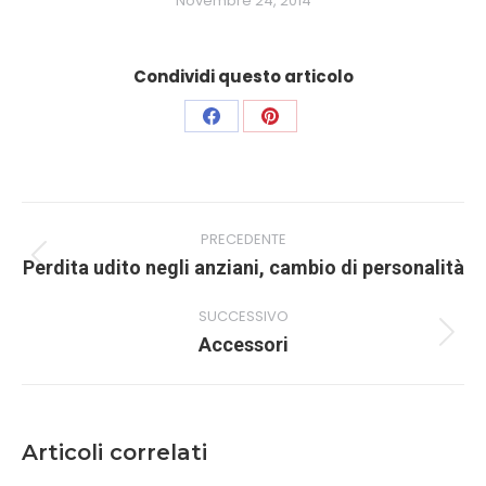
Novembre 24, 2014
Condividi questo articolo
Condividi
Condividi
su
su
Facebook
Pinterest
Naviga
PRECEDENTE
tra
Post
Perdita udito negli anziani, cambio di personalità
i
precedente:
post
SUCCESSIVO
Prossimo
Accessori
post:
Articoli correlati