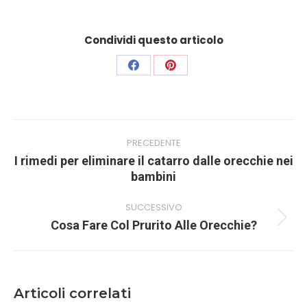
Condividi questo articolo
Condividi
Condividi
su
su
Facebook
Pinterest
Naviga
PRECEDENTE
tra
I rimedi per eliminare il catarro dalle orecchie nei
i
Post
bambini
post
precedente:
SUCCESSIVO
Prossimo
Cosa Fare Col Prurito Alle Orecchie?
post:
Articoli correlati