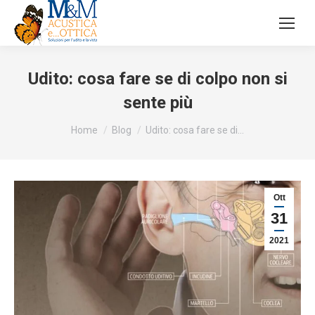
Udito: cosa fare se di colpo non si
sente più
Tu sei qui:
Home
Blog
Udito: cosa fare se di…
Ott
31
2021