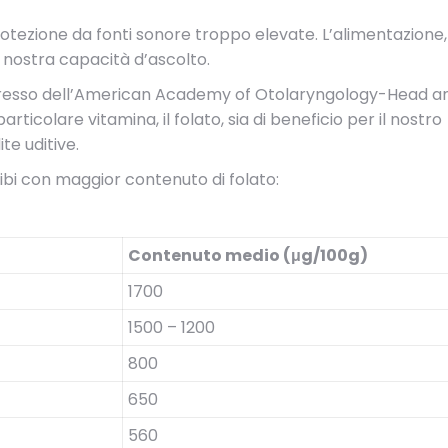
rotezione da fonti sonore troppo elevate. L’alimentazione,
a nostra capacità d’ascolto.
ongresso dell’American Academy of Otolaryngology-Head a
ticolare vitamina, il folato, sia di beneficio per il nostro
te uditive.
cibi con maggior contenuto di folato:
Contenuto medio (μg/100g)
1700
1500 – 1200
800
650
560