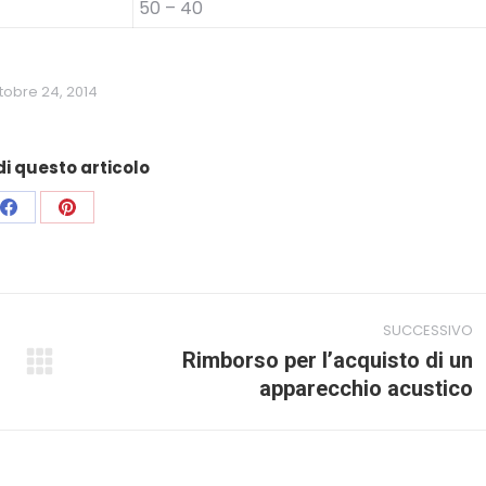
50 – 40
tobre 24, 2014
i questo articolo
Condividi
Condividi
su
su
Facebook
Pinterest
SUCCESSIVO
Rimborso per l’acquisto di un
Prossimo
apparecchio acustico
post: