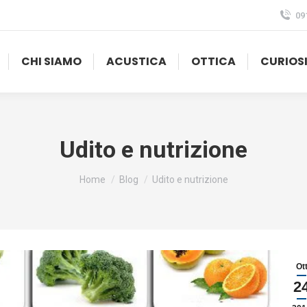
09
CHI SIAMO
ACUSTICA
OTTICA
CURIOS
Udito e nutrizione
Tu sei qui:
Home
Blog
Udito e nutrizione
Ot
2