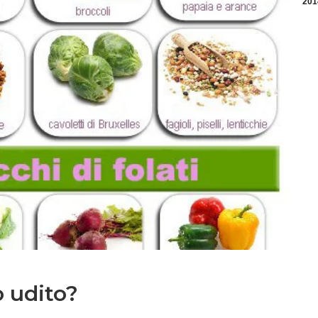
201
o udito?