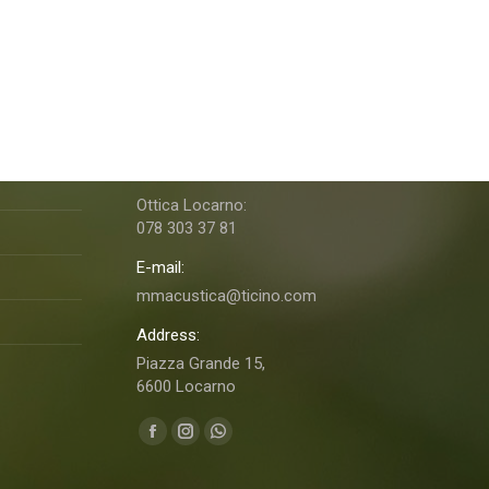
M&MAcustica Ottica & Acustica
Telefono:
091 760 06 46
Ottica Locarno:
078 303 37 81
E-mail:
mmacustica@ticino.com
Address:
Piazza Grande 15,
6600 Locarno
Ci puoi trovare su:
Facebook
Instagram
Whatsapp
page
page
page