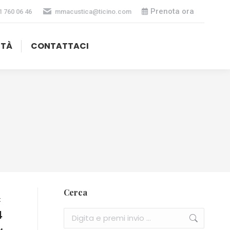
Prenota ora
1 760 06 46
mmacustica@ticino.com
ITÀ
CONTATTACI
Cerca
t
Cerca:
4